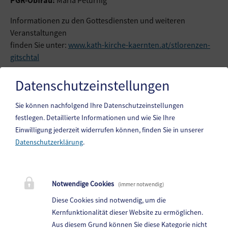
Informationen zu den Gottesdiensten und weiteren
Veranstaltungen
finden Sie unter:
www.kath-kirche-kaernten.at/stlorenzen-
gitschtal
Datenschutzeinstellungen
Geschichte
Sie können nachfolgend Ihre Datenschutzeinstellungen
festlegen.
Detaillierte Informationen und wie Sie Ihre
Einwilligung jederzeit widerrufen können, finden Sie in unserer
Datenschutzerklärung
.
Gemeinde Gitschtal
Weißbriach 202, 9622 Weißbriach
Notwendige Cookies
(immer notwendig)
Telefon:
+43(0)4286/212
Diese Cookies sind notwendig, um die
Fax: +43(0)4286/212-22
Kernfunktionalität dieser Website zu ermöglichen.
Aus diesem Grund können Sie diese Kategorie nicht
E-Mail:
gitschtal@ktn.gde.at