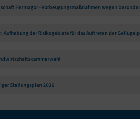
nschaft Hermagor - Vorbeugungsmaßnahmen wegen besonder
Aufhebung der Risikogebiete für das Auftreten der Geflügelp
Landwirtschaftskammerwahl
iger Stellungsplan 2026
Amtssignatur
Barrierefreiheit