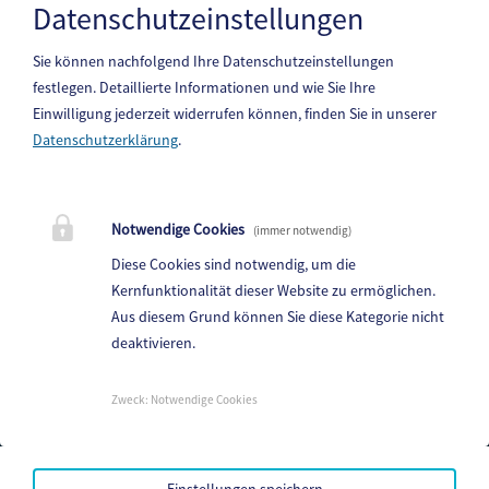
Integration & Sprachkurse –
Datenschutzeinstellungen
Ankommen und verbinden
Sie können nachfolgend Ihre Datenschutzeinstellungen
festlegen.
Detaillierte Informationen und wie Sie Ihre
Einwilligung jederzeit widerrufen können, finden Sie in unserer
Datenschutzerklärung
.
Gemeinde Gitschtal
Weißbriach 202, 9622 Weißbriach
Notwendige Cookies
(immer notwendig)
Telefon:
+43(0)4286/212
Diese Cookies sind notwendig, um die
Fax: +43(0)4286/212-22
Kernfunktionalität dieser Website zu ermöglichen.
Aus diesem Grund können Sie diese Kategorie nicht
E-Mail:
gitschtal@ktn.gde.at
deaktivieren.
Parteienverkehr:
Heute,
Geschlossen
Zweck
:
Notwendige Cookies
Amtsstunden:
Heute,
Geschlossen