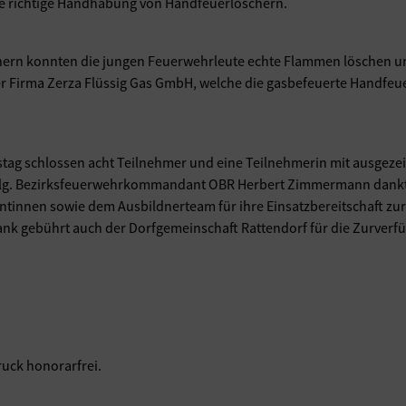
e richtige Handhabung von Handfeuerlöschern.
ern konnten die jungen Feuerwehrleute echte Flammen löschen und 
 der Firma Zerza Flüssig Gas GmbH, welche die gasbefeuerte Handfe
tag schlossen acht Teilnehmer und eine Teilnehmerin mit ausgeze
folg. Bezirksfeuerwehrkommandant OBR Herbert Zimmermann dankt
nnen sowie dem Ausbildnerteam für ihre Einsatzbereitschaft zur 
nk gebührt auch der Dorfgemeinschaft Rattendorf für die Zurverf
uck honorarfrei.