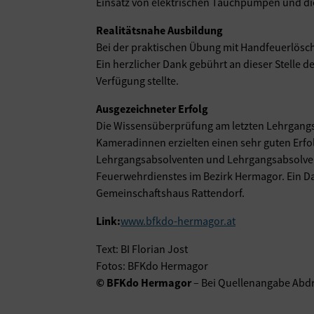
Einsatz von elektrischen Tauchpumpen und di
Realitätsnahe Ausbildung
Bei der praktischen Übung mit Handfeuerlösch
Ein herzlicher Dank gebührt an dieser Stelle
Verfügung stellte.
Ausgezeichneter Erfolg
Die Wissensüberprüfung am letzten Lehrgangs
Kameradinnen erzielten einen sehr guten Er
Lehrgangsabsolventen und Lehrgangsabsolventi
Feuerwehrdienstes im Bezirk Hermagor. Ein Da
Gemeinschaftshaus Rattendorf.
Link:
www.bfkdo-hermagor.at
Text: BI Florian Jost
Fotos: BFKdo Hermagor
© BFKdo Hermagor
– Bei Quellenangabe Abdr