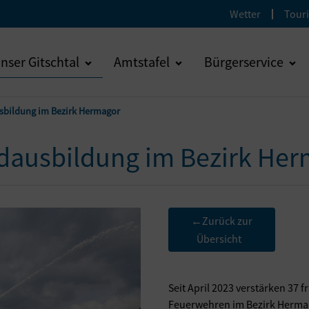
Wetter
Tour
nser Gitschtal
Amtstafel
Bürgerservice
bildung im Bezirk Hermagor
ausbildung im Bezirk Her
Zurück zur
←
Übersicht
Seit April 2023 verstärken 37 f
Feuerwehren im Bezirk Hermag