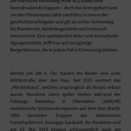
Der Karnische Höhenweg (KHW 403) bietet viele
beeindruckende Etappen – doch das Grenzgebiet rund
um den Plöckenpass zählt zweifellos zu einem der
geschichtsträchtigsten und gilt als echter Geheimtipp
für Wandernde, Kletterbegeisterte und historisch
Interessierte. Eine spektakuläre Natur und dramatische
Alpingeschichte, trifft hier auf einzigartige
Bergerlebnisse, die in jedem Fall in Erinnerung bleiben.
Bereits um 180 n. Chr. bauten die Römer eine erste
Militärstraße über den Pass. Seit 1519 existiert das
„Plöckenhaus“, welches ursprünglich als Hospiz erbaut
wurde. Hunderte Jahre später hielten während der
Feldzüge Radetzkys in Oberitalien (1848/49)
einheimische Schützenkompanien auf dem Pass Wacht.
1866 besetzten Truppen des italienischen
Freischarführers Giuseppe Garibaldi die Passhöhe und
am 23. Mai 1915 begann schlussendlich auch am