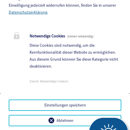
Einwilligung jederzeit widerrufen können, finden Sie in unserer
Datenschutzerklärung
.
Gemeinde Gitschtal
Weißbriach 202, 9622 Weißbriach
Notwendige Cookies
(immer notwendig)
Telefon:
+43(0)4286/212
Diese Cookies sind notwendig, um die
Fax: +43(0)4286/212-22
Kernfunktionalität dieser Website zu ermöglichen.
Aus diesem Grund können Sie diese Kategorie nicht
E-Mail:
gitschtal@ktn.gde.at
deaktivieren.
Parteienverkehr:
Heute,
Geschlossen
Zweck
:
Notwendige Cookies
Amtsstunden:
Heute,
Geschlossen
Einstellungen speichern
Mehr...
Amtssignatur
Ablehnen
Barrierefreiheit
Datenschutz