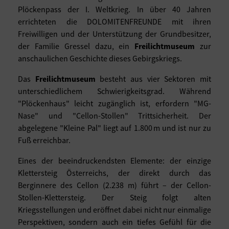
Plöckenpass der I. Weltkrieg. In über 40 Jahren
errichteten die DOLOMITENFREUNDE mit ihren
Freiwilligen und der Unterstützung der Grundbesitzer,
der Familie Gressel dazu, ein
Freilichtmuseum
zur
anschaulichen Geschichte dieses Gebirgskriegs.
Das
Freilichtmuseum
besteht aus vier Sektoren mit
unterschiedlichem Schwierigkeitsgrad. Während
"Plöckenhaus" leicht zugänglich ist, erfordern "MG-
Nase" und "Cellon-Stollen" Trittsicherheit. Der
abgelegene "Kleine Pal" liegt auf 1.800 m und ist nur zu
Fuß erreichbar.
Eines der beeindruckendsten Elemente: der einzige
Klettersteig Österreichs, der direkt durch das
Berginnere des Cellon (2.238 m) führt – der Cellon-
Stollen-Klettersteig. Der Steig folgt alten
Kriegsstellungen und eröffnet dabei nicht nur einmalige
Perspektiven, sondern auch ein tiefes Gefühl für die