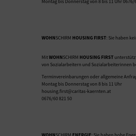
Montag bis Donnerstag von 8 bis 11 Uhr 0676/
WOHN
SCHIRM
HOUSING FIRST
: Sie haben ke
Mit
WOHN
SCHIRM
HOUSING FIRST
unterstützt
von Sozialarbeitern und Sozialarbeiterinnen b
Terminvereinbarungen oder allgemeine Anfra
Montag bis Donnerstag von 8 bis 11 Uhr
housing.first@caritas-kaernten.at
0676/60 821 50
WOHN
SCHIRM
ENERGIE
: Sie haben hohe Ener