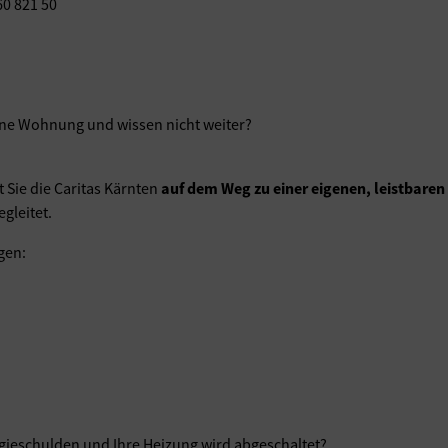
60 821 50
ine Wohnung und wissen nicht weiter?
 Sie die Caritas Kärnten
auf dem Weg zu einer eigenen, leistbar
egleitet.
gen:
gieschulden und Ihre Heizung wird abgeschaltet?