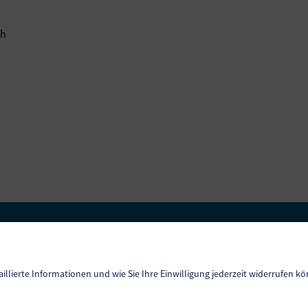
ch
Amtssignatur
Barrierefreiheit
Datenschutz
aillierte Informationen und wie Sie Ihre Einwilligung jederzeit widerrufen kö
Sitemap
Impressum