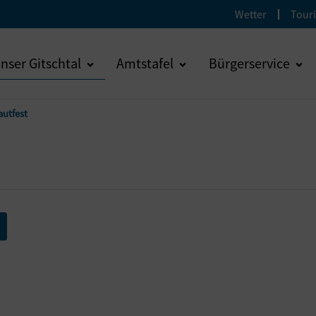
Wetter
Tour
nser Gitschtal
Amtstafel
Bürgerservice
autfest